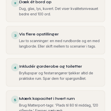
Dæk ét bord op
2
Dug, glas, lys, kuvert. Det viser kvalitetsniveauet
bedre end 100 ord.
Vis flere opstillinger
3
Lav to scanninger: en med rundborde og en med
langborde. Eller skift mellem to scenarier i tags.
Inkludér garderobe og toiletter
4
Bryllupspar og festarrangører tjekker altid de
praktiske rum. Spar dem for spørgsmålet.
Mærk kapacitet i hvert rum
5
Brug Matterport-tags: 'Plads til 80 til middag, 120
stående.' Fjerner gætværk.