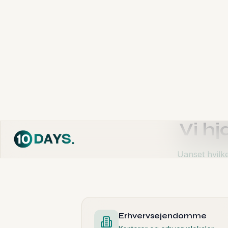
50+
Projekter gennemført
Vi hj
Uanset hvilke
Erhvervsejendomme
Kontorer og erhvervslokaler