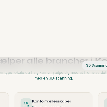
10
100%
Dages levering
Tilfredse kunder
ælper alle brancher i
Ko
n type lokale du har, kan vi hjælpe dig med at fremvise det
med en 3D-scanning.
Kontorfællesskaber
Coworking og fælles