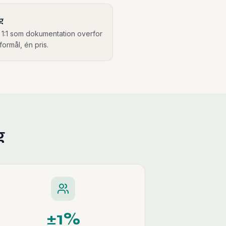
ng
1:1 som dokumentation overfor
formål, én pris.
g
±1%