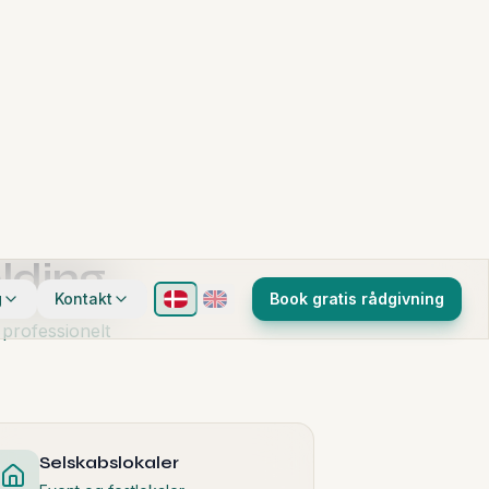
40-80%
Hurtigere udlejning
lding
 professionelt
Selskabslokaler
Event og festlokaler