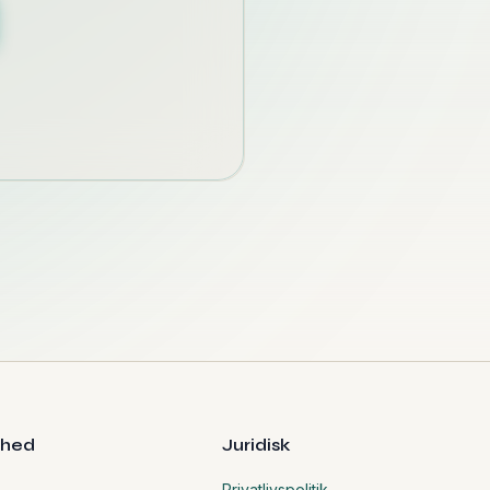
mhed
Juridisk
Privatlivspolitik