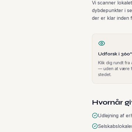
Vi scanner lokal
dybdepunkter i se
der er klar inden 
Udforsk i 360°
Klik dig rundt fra 
— uden at være f
stedet.
Hvornår g
Udlejning af e
Selskabslokale