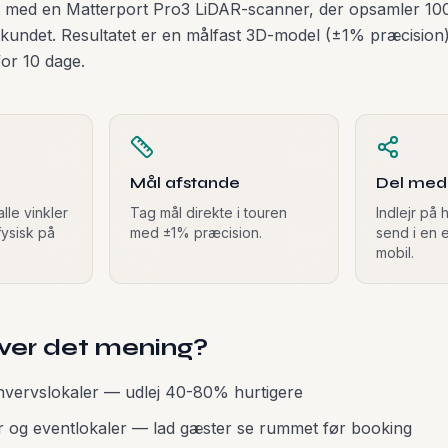
et med en Matterport Pro3 LiDAR-scanner, der opsamler 10
kundet. Resultatet er en målfast 3D-model (±1% præcision) 
for 10 dage.
Mål afstande
Del med 
alle vinkler
Tag mål direkte i touren
Indlejr på
ysisk på
med ±1% præcision.
send i en e
mobil.
iver det mening?
rhvervslokaler — udlej 40-80% hurtigere
r og eventlokaler — lad gæster se rummet før booking