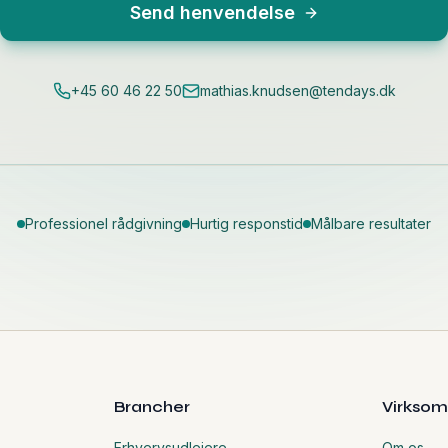
Send henvendelse
+45 60 46 22 50
mathias.knudsen@tendays.dk
Professionel rådgivning
Hurtig responstid
Målbare resultater
Brancher
Virkso
Erhvervsudlejere
Om os