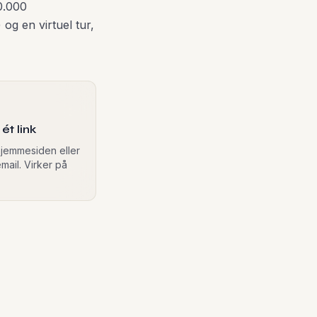
0.000
og en virtuel tur,
ét link
 hjemmesiden eller
mail. Virker på