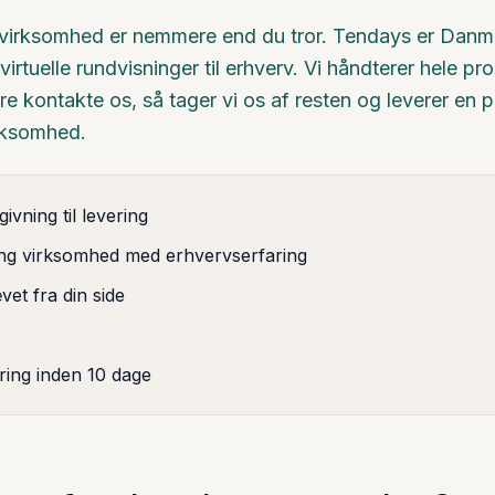
l din virksomhed er nemmere end du tror. Tendays er Da
rtuelle rundvisninger til erhverv. Vi håndterer hele pro
e kontakte os, så tager vi os af resten og leverer en pr
irksomhed.
ivning til levering
ing virksomhed med erhvervserfaring
vet fra din side
ring inden 10 dage