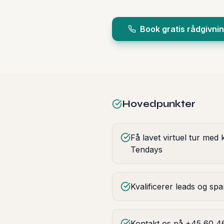
Book gratis rådgivni
Hovedpunkter
Få lavet virtuel tur med 
Tendays
Kvalificerer leads og spa
Kontakt os på +45 60 46