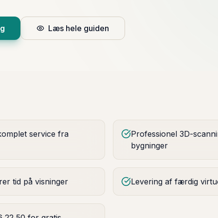
ng
Læs hele guiden
komplet service fra
Professionel 3D-scanni
bygninger
rer tid på visninger
Levering af færdig virtu
 22 50 for gratis