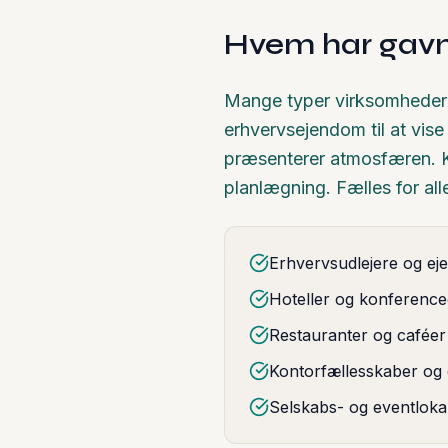
Hvem har gavn a
Mange typer virksomheder ha
erhvervsejendom til at vise l
præsenterer atmosfæren. K
planlægning. Fælles for alle
Erhvervsudlejere og e
Hoteller og konference
Restauranter og caféer
Kontorfællesskaber og
Selskabs- og eventloka