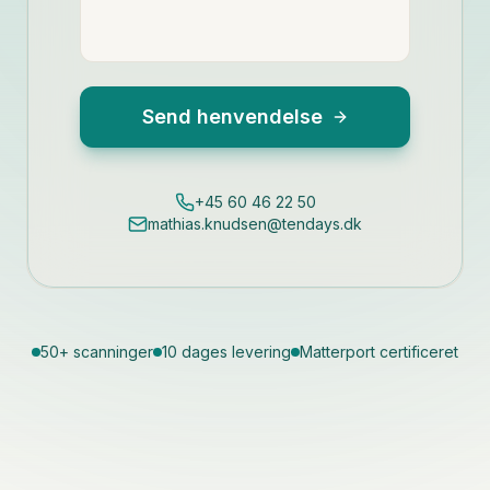
Send henvendelse
+45 60 46 22 50
mathias.knudsen@tendays.dk
50+ scanninger
10 dages levering
Matterport certificeret